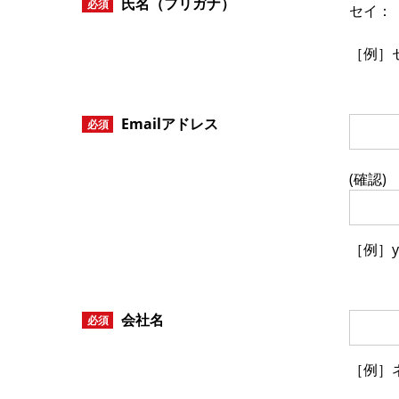
氏名（フリガナ）
必須
セイ：
［例］セ
Emailアドレス
必須
(確認)
［例］ya
会社名
必須
［例］