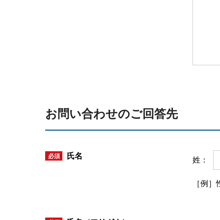
お問い合わせのご回答先
氏名
必須
姓：
［例］性